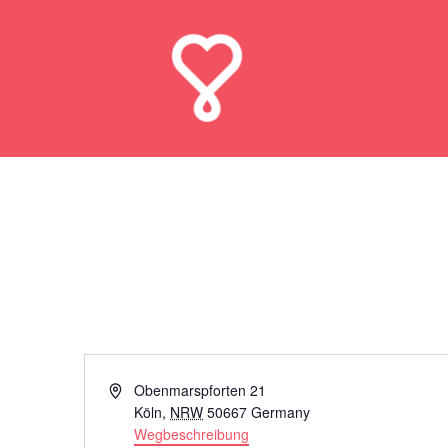
Farina Fragrance 
Adresse
Obenmarspforten 21
Köln
,
NRW
50667
Germany
Wegbeschreibung