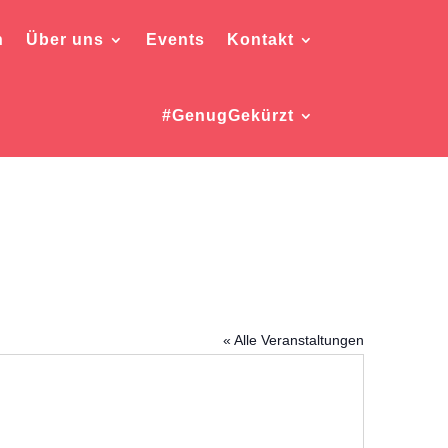
h
Über uns
Events
Kontakt
#GenugGekürzt
« Alle Veranstaltungen