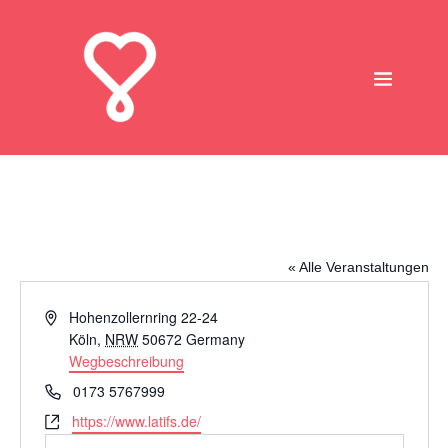
Latifs
« Alle Veranstaltungen
Adresse
Hohenzollernring 22-24
Köln
,
NRW
50672
Germany
Wegbeschreibung
Telefon
0173 5767999
Webseite
https://www.latifs.de/