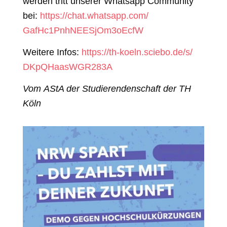
werden tritt unserer Whatsapp Community
bei:
https://chat.whatsapp.com/
GafHc1PnhNEESjOm3oEcfW
Weitere Infos:
https://th-koeln.sciebo.de/s/
DKpQHaasWGR283A
Vom
AStA der Studierendenschaft der TH
Köln