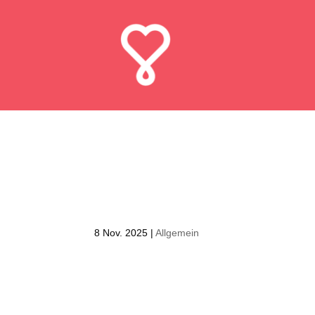
#GenugGekürzt 
an der TH Köln
8 Nov. 2025
|
Allgemein