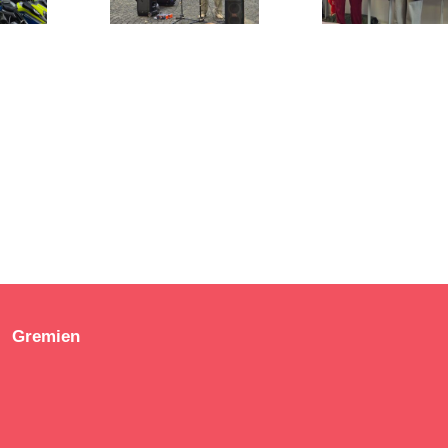
_130
20251104_131
20251031_1
226
230
Gremien