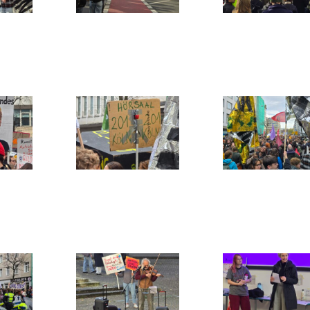
_140
20251105_140
20251105_1
526
201
_133
20251105_132
20251105_1
448
129