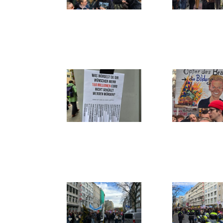
20251105_141
20251105
006
530
20251105_134
20251105
100
448