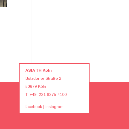
31
AStA TH Köln
Betzdorfer Straße 2
50679 Köln
T: +49 221 8275-4100
facebook
|
instagram