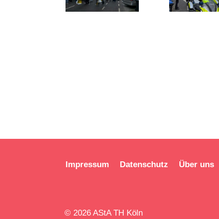
20251105_130
20251105
639
324
Impressum
Datenschutz
Über uns
© 2026 AStA TH Köln