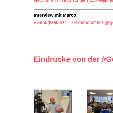
NRW streicht Hochschulen 158 Millionen
Interview mit Marco:
#GenugGekürzt – TH demonstriert gege
Eindrücke von der #