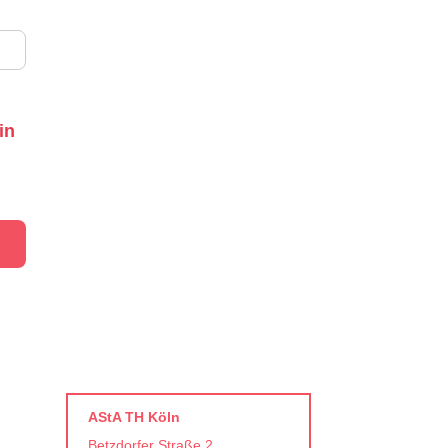
in
AStA TH Köln
Betzdorfer Straße 2