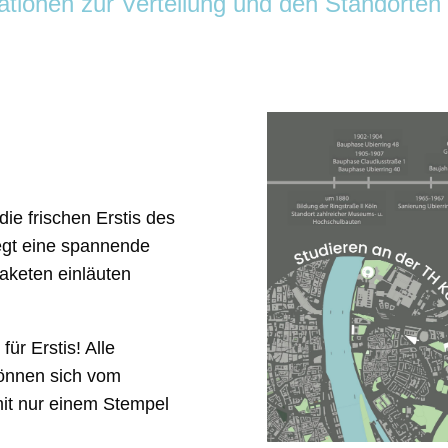
mationen zur Verteilung und den Standorten
ie frischen Erstis des
iegt eine spannende
aketen einläuten
ür Erstis! Alle
können sich vom
mit nur einem Stempel