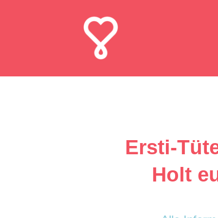
Ersti-Tüt
Holt e