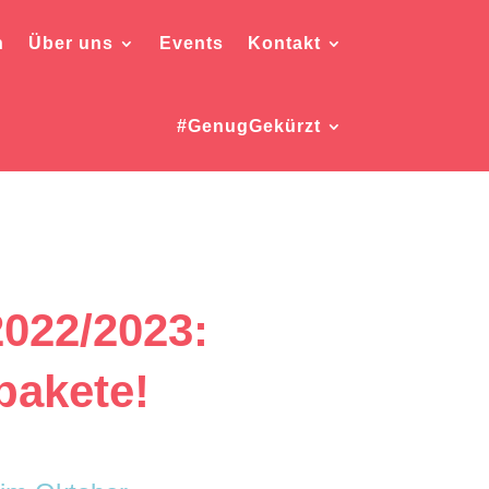
h
Über uns
Events
Kontakt
#GenugGekürzt
2022/2023:
pakete!