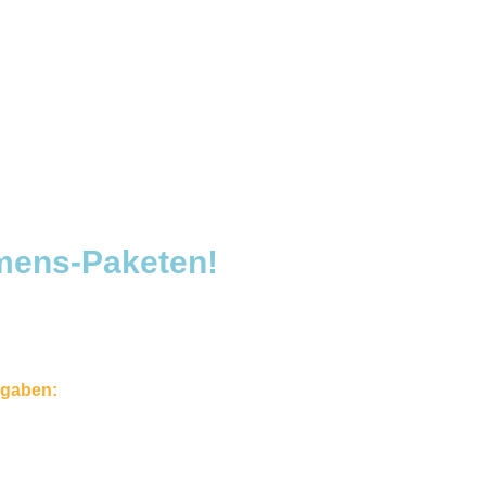
mmens-Paketen!
rgaben: