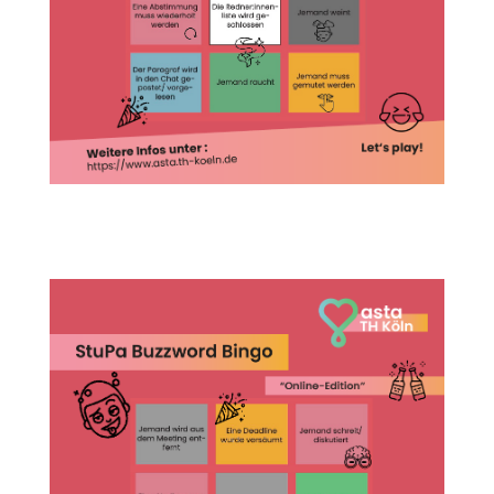
StuPa_Bingo1