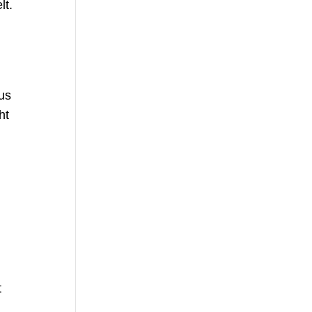
lt.
us
ht
t