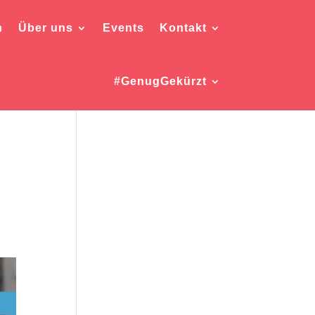
h
Über uns
Events
Kontakt
#GenugGekürzt