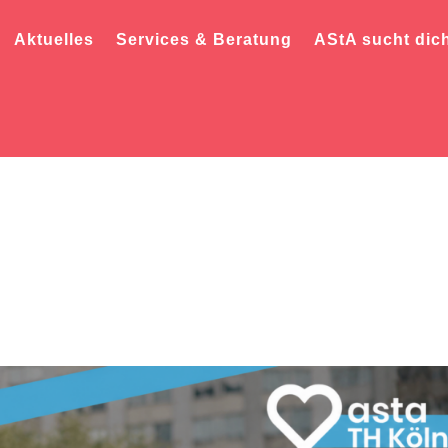
Aktuelles
Services & Beratung
AStA sucht dic
 Bundeswehr-Auftritt
remesse der TH Köln