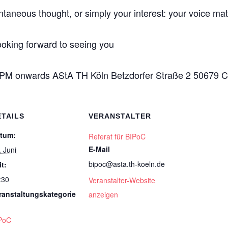
ntaneous thought, or simply your interest: your voice mat
ooking forward to seeing you
 PM onwards AStA TH Köln Betzdorfer Straße 2 50679 
ETAILS
VERANSTALTER
tum:
Referat für BIPoC
E-Mail
. Juni
bipoc@asta.th-koeln.de
it:
:30
Veranstalter-Website
ranstaltungskategorie
anzeigen
PoC