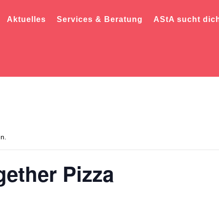
Aktuelles
Services & Beratung
AStA sucht dic
en.
ether Pizza