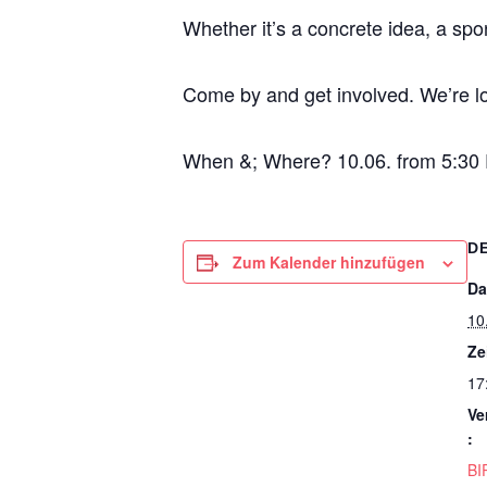
Whether it’s a concrete idea, a spo
Come by and get involved. We’re l
When &; Where? 10.06. from 5:30
D
Zum Kalender hinzufügen
Da
10
Ze
17
Ve
:
BI